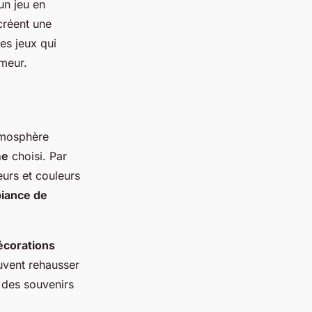
un jeu en
créent une
es jeux qui
umeur.
tmosphère
me
choisi. Par
eurs et couleurs
iance de
écorations
vent rehausser
 des souvenirs