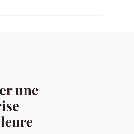
éer une
rise
lleure