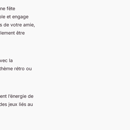
ne fête
ble et engage
ts de votre amie,
ilement être
vec la
 thème rétro ou
ent l’énergie de
des jeux liés au