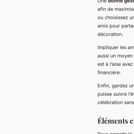
Une
bonne ges
afin de maximis
ou choisissez un
amis pour parta
décoration.
Impliquer les a
aussi un moyen 
est à l’aise ave
financière.
Enfin, gardez u
puisse suivre l’
célébration sans
Éléments c