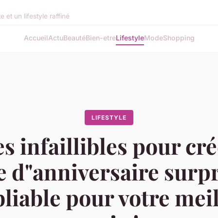
et un lifestyle raffiné
Accueil
Actu
Beauté
Bien-etre
Lifestyle
Mode
Shopping
LIFESTYLE
s infaillibles pour cr
e d"anniversaire surp
liable pour votre mei