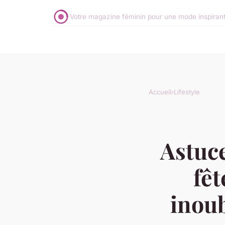
Votre magazine féminin pour une mode inspirante 
Accueil
›
Lifestyle
Astuce
fêt
inoub