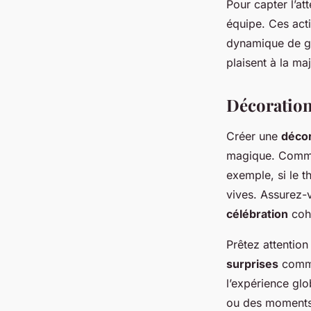
Pour capter l’at
équipe. Ces acti
dynamique de gr
plaisent à la ma
Décoration
Créer une
décor
magique. Comme
exemple, si le t
vives. Assurez
célébration
cohé
Prêtez attention
surprises
comme
l’expérience glo
ou des moments 