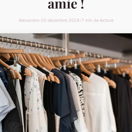
amie !
Alexandre
•
20 décembre 2024
•
7 min de lecture