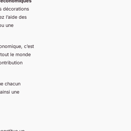
 économiques
s décorations
ez l’aide des
ou une
conomique, c’est
 tout le monde
ontribution
ue chacun
 ainsi une