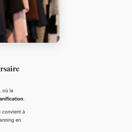
rsaire
 où la
anification
.
i convient à
lanning en