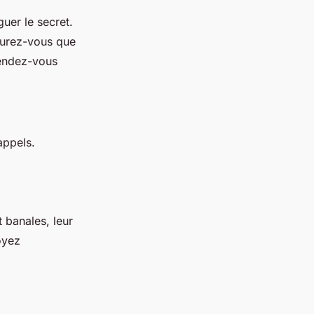
guer le secret.
surez-vous que
rendez-vous
appels.
 banales, leur
oyez