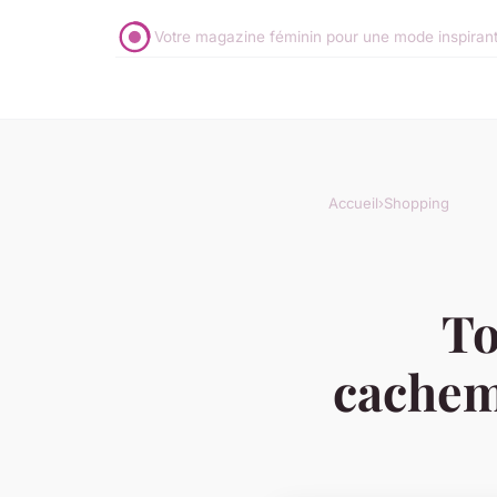
Votre magazine féminin pour une mode inspirante 
Accueil
›
Shopping
To
cachem