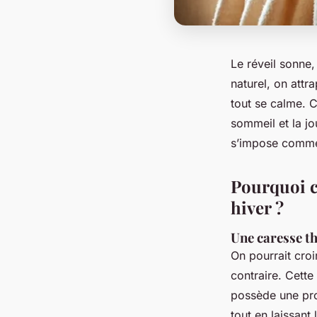
Le réveil sonne,
naturel, on attra
tout se calme. C
sommeil et la jo
s’impose comme u
Pourquoi c
hiver ?
Une caresse t
On pourrait croi
contraire. Cette
possède une prop
tout en laissant