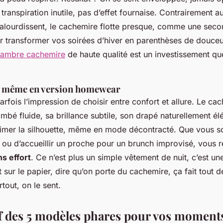
 transpiration inutile, pas d’effet fournaise. Contrairement a
 alourdissent, le cachemire flotte presque, comme une se
ur transformer vos soirées d’hiver en parenthèses de douceur,
hambre cachemire
de haute qualité est un investissement q
u même en version homewear
arfois l’impression de choisir entre confort et allure. Le ca
bé fluide, sa brillance subtile, son drapé naturellement élé
limer la silhouette, même en mode décontracté. Que vous so
 ou d’accueillir un proche pour un brunch improvisé, vous r
s effort
. Ce n’est plus un simple vêtement de nuit, c’est un
t sur le papier, dire qu’on porte du cachemire, ça fait tout d
rtout, on le
sent
.
 des 5 modèles phares pour vos moment