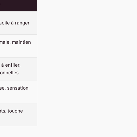
s
acile à ranger
male, maintien
 à enfiler,
ionnelles
se, sensation
nts, touche