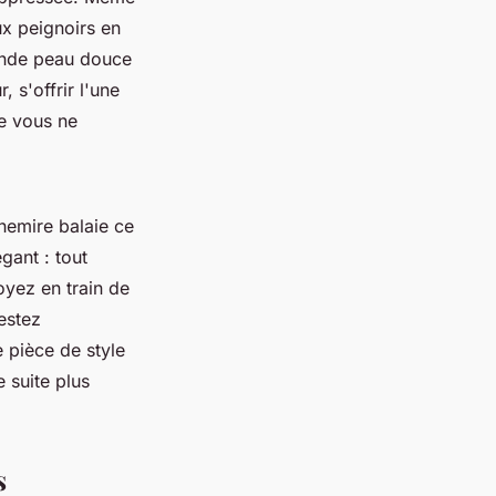
ux peignoirs en
conde peau douce
 s'offrir l'une
ue vous ne
chemire balaie ce
gant : tout
yez en train de
estez
e pièce de style
e suite plus
s