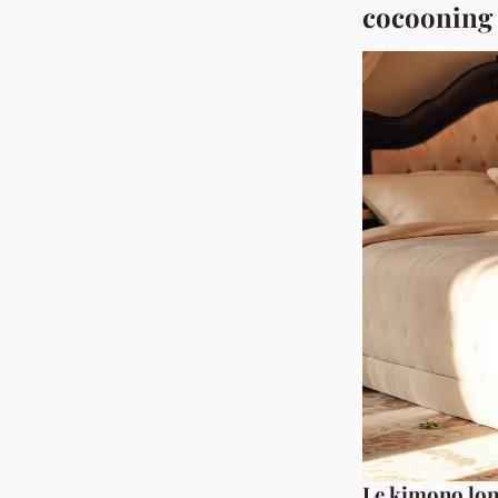
cocooning
Le kimono long