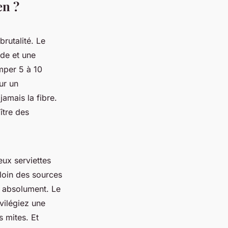
en ?
rutalité. Le
ide et une
mper 5 à 10
ur un
jamais la fibre.
ître des
eux serviettes
 loin des sources
er absolument. Le
ivilégiez une
 mites. Et