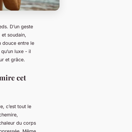
ieds. D’un geste
, et soudain,
n douce entre le
qu’un luxe - il
ur et grâce.
mire cet
, c’est tout le
achemire,
 chaleur du corps
s oppressée. Même