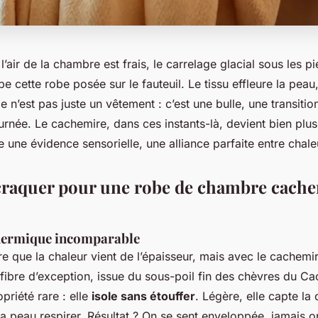
 l’air de la chambre est frais, le carrelage glacial sous les p
pe cette robe posée sur le fauteuil. Le tissu effleure la peau
e n’est pas juste un vêtement : c’est une bulle, une transitio
urnée. Le cachemire, dans ces instants-là, devient bien plus 
ne évidence sensorielle, une alliance parfaite entre chale
raquer pour une robe de chambre cache
hermique incomparable
re que la chaleur vient de l’épaisseur, mais avec le cachemire
 fibre d’exception, issue du sous-poil fin des chèvres du C
riété rare : elle
isole sans étouffer
. Légère, elle capte la
 la peau respirer. Résultat ? On se sent enveloppée, jamai