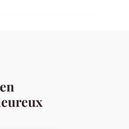
 en
leureux