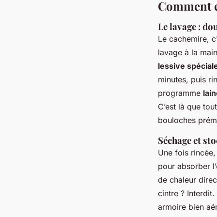
Comment en
Le lavage : do
Le cachemire, c
lavage à la main
lessive spéciale
minutes, puis ri
programme
lai
C’est là que tou
bouloches prém
Séchage et st
Une fois rincée,
pour absorber l
de chaleur direc
cintre ? Interdit
armoire bien aé