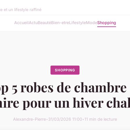
et un lifestyle raffiné
Accueil
Actu
Beauté
Bien-etre
Lifestyle
Mode
Shopping
SHOPPING
p 5 robes de chambre
ire pour un hiver cha
Alexandre-Pierre
•
31/03/2026 11:00
•
11 min de lecture