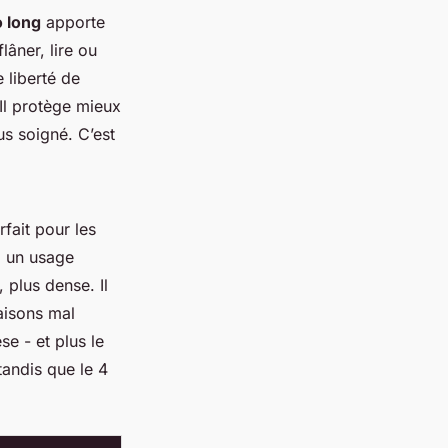
 long
apporte
âner, lire ou
e liberté de
Il protège mieux
us soigné. C’est
rfait pour les
 à un usage
 plus dense. Il
aisons mal
se - et plus le
tandis que le 4