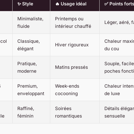
✨ Style
🔥 Usage idéal
✅ Points fort
Minimaliste,
Printemps ou
Léger, aéré, f
fluide
intérieur chauffé
 col
Classique,
Chaleur maxi
Hiver rigoureux
élégant
du cou
Pratique,
Souple, facile
Matins pressés
moderne
poches fonct
4
Premium,
Week-ends
Chaleur inten
enveloppant
cocooning
de luxe
Raffiné,
Soirées
Détails éléga
lle
féminin
romantiques
sensuelle