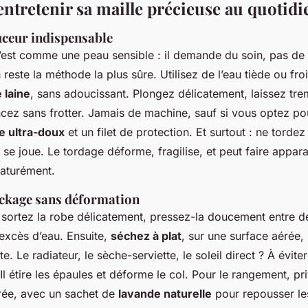
tretenir sa maille précieuse au quotidi
uceur indispensable
’est comme une peau sensible : il demande du soin, pas de b
 reste la méthode la plus sûre. Utilisez de l’eau tiède ou fro
 laine
, sans adoucissant. Plongez délicatement, laissez tre
ncez sans frotter. Jamais de machine, sauf si vous optez po
ne ultra-doux
et un filet de protection. Et surtout : ne tordez 
t se joue. Le tordage déforme, fragilise, et peut faire appara
aturément.
ockage sans déformation
 sortez la robe délicatement, pressez-la doucement entre d
’excès d’eau. Ensuite,
séchez à plat
, sur une surface aérée,
te. Le radiateur, le sèche-serviette, le soleil direct ? À évit
. Il étire les épaules et déforme le col. Pour le rangement, pr
rée, avec un sachet de
lavande naturelle
pour repousser les