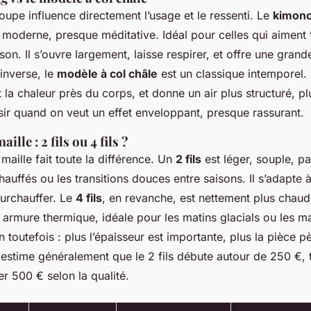
oupe influence directement l’usage et le ressenti. Le
kimono
moderne, presque méditative. Idéal pour celles qui aiment fl
son. Il s’ouvre largement, laisse respirer, et offre une grand
inverse, le
modèle à col châle
est un classique intemporel. 
t la chaleur près du corps, et donne un air plus structuré, pl
sir quand on veut un effet enveloppant, presque rassurant.
ille : 2 fils ou 4 fils ?
 maille fait toute la différence. Un
2 fils
est léger, souple, pa
chauffés ou les transitions douces entre saisons. Il s’adapte
surchauffer. Le
4 fils
, en revanche, est nettement plus chaud,
armure thermique, idéale pour les matins glacials ou les m
n toutefois : plus l’épaisseur est importante, plus la pièce pè
estime généralement que le 2 fils débute autour de 250 €, 
er 500 € selon la qualité.