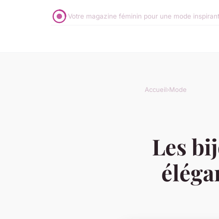
Votre magazine féminin pour une mode inspirante 
Accueil
›
Mode
Les bi
éléga