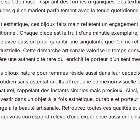
ure sert de muse, inspirant des formes organiques, des textu
uces qui se marient parfaitement avec la tenue quotidienne.
t esthétique, ces bijoux faits main reflètent un engagement 
ditionnel. Chaque pièce est le fruit d’une minutie exemplaire
illé avec passion pour garantir une singularité que l’on ne r
dustrielle. Cette démarche artisanale valorise le temps cons
ère une authenticité rare qui enrichit le porteur d’un sentime
es bijoux nature pour femmes réside aussi dans leur capacit
otidien sans ostentation. Ils offrent une connexion visuelle 
turel, rappelant des instants simples mais précieux. Ainsi,
investir dans un objet à la fois esthétique, durable et porteur
ge à la beauté artisanale. Retrouvez toutes ces qualités et
qui vous correspond relève d’une expérience aussi enrichi