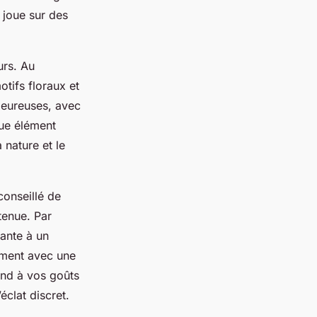
 joue sur des
urs. Au
otifs floraux et
aleureuses, avec
ue élément
 nature et le
conseillé de
tenue. Par
ante à un
ement avec une
ond à vos goûts
’éclat discret.