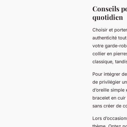
Conseils po
quotidien
Choisir et porte
authenticité tou
votre garde-rob
collier en pierr
classique, tandi
Pour intégrer de
de privilégier u
d’oreille simple
bracelet en cuir
sans créer de con
Lors d’occasions
thème. Optez po