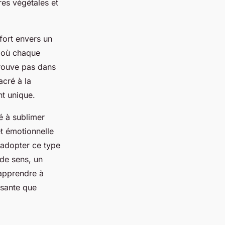
res végétales et
fort envers un
, où chaque
etrouve pas dans
acré à la
nt unique.
é à sublimer
et émotionnelle
 adopter ce type
 de sens, un
 apprendre à
ssante que