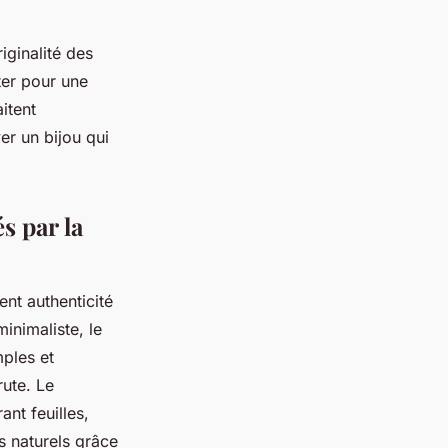
iginalité des
pter pour une
itent
ver un bijou qui
s par la
ent authenticité
minimaliste, le
mples et
rute. Le
ant feuilles,
ts naturels grâce