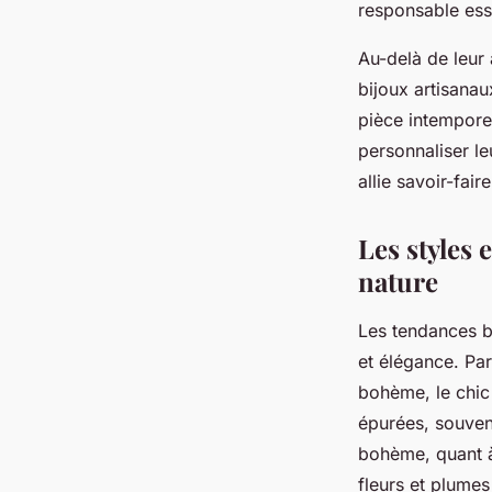
responsable esse
Au-delà de leur 
bijoux artisanau
pièce intempore
personnaliser le
allie savoir-fair
Les styles 
nature
Les tendances bi
et élégance. Par
bohème, le chic 
épurées, souven
bohème, quant à l
fleurs et plumes