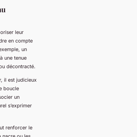
au
oriser leur
endre en compte
 exemple, un
 à une tenue
 ou décontracté.
 il est judicieux
ne boucle
socier un
urel s’exprimer
ut renforcer le
 nacre ou les