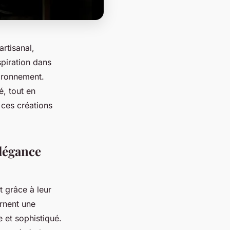
artisanal,
piration dans
vironnement.
é, tout en
 ces créations
élégance
 grâce à leur
rnent une
e et sophistiqué.