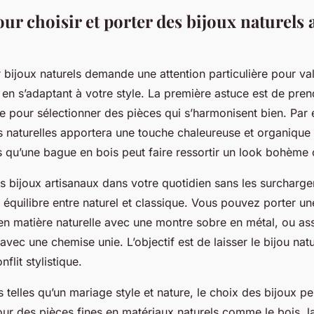
ur choisir et porter des bijoux naturels 
r bijoux naturels demande une attention particulière pour val
t en s’adaptant à votre style. La première astuce est de pr
e pour sélectionner des pièces qui s’harmonisent bien. Par
es naturelles apportera une touche chaleureuse et organique
s qu’une bague en bois peut faire ressortir un look bohème
s bijoux artisanaux dans votre quotidien sans les surcharger,
n équilibre entre naturel et classique. Vous pouvez porter u
 en matière naturelle avec une montre sobre en métal, ou as
 avec une chemise unie. L’objectif est de laisser le bijou nat
flit stylistique.
 telles qu’un mariage style et nature, le choix des bijoux pe
ur des pièces fines en matériaux naturels comme le bois, la