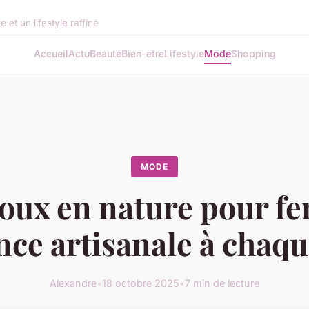
et un lifestyle raffiné
Accueil
Actu
Beauté
Bien-etre
Lifestyle
Mode
Shopping
MODE
joux en nature pour f
nce artisanale à chaqu
Alexandre
•
18 octobre 2025
•
7 min de lecture