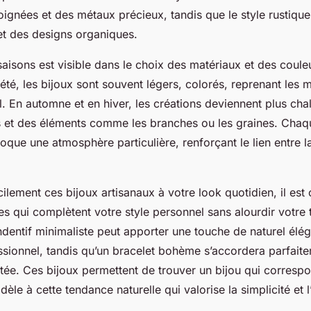
soignées et des métaux précieux, tandis que le style rustique
et des designs organiques.
saisons est visible dans le choix des matériaux et des coule
été, les bijoux sont souvent légers, colorés, reprenant les m
el. En automne et en hiver, les créations deviennent plus ch
 et des éléments comme les branches ou les graines. Chaq
évoque une atmosphère particulière, renforçant le lien entre la
cilement ces bijoux artisanaux à votre look quotidien, il est 
es qui complètent votre style personnel sans alourdir votre 
dentif minimaliste peut apporter une touche de naturel élég
sionnel, tandis qu’un bracelet bohème s’accordera parfait
tée. Ces bijoux permettent de trouver un bijou qui corresp
idèle à cette tendance naturelle qui valorise la simplicité et l