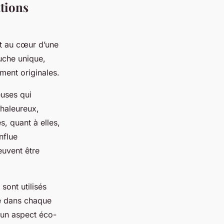
ations
nt au cœur d’une
uche unique,
ment originales.
euses qui
chaleureux,
s, quant à elles,
nflue
euvent être
sont utilisés
re dans chaque
 un aspect éco-